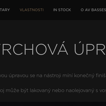
TARY
VLASTNOSTI
IN STOCK
O AV BASSE
RCHOVÁ ÚP
ou úpravou se na nástroji míní konečný finiš 
oj může být lakovaný nebo naolejovaný s v