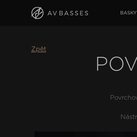
BASKY
Zpět
POV
Povrchov
Nástr