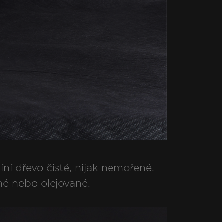
ní dřevo čisté, nijak nemořené.
né nebo olejované.