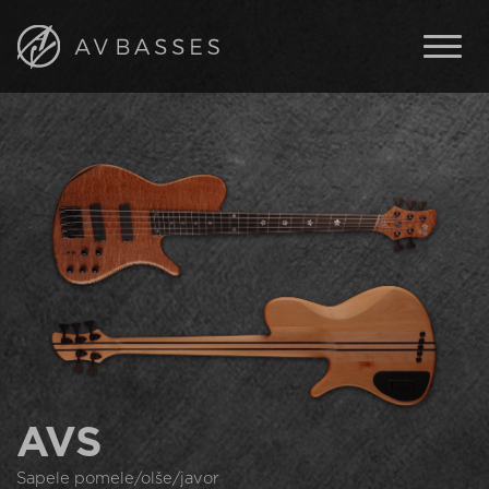
BASKYTARY
VLASTNOSTI
IN STOCK
O AV BASSES
UMĚLCI
KONTAKT
ENGLISH
ČESKY
AVS
Sapele pomele/olše/javor