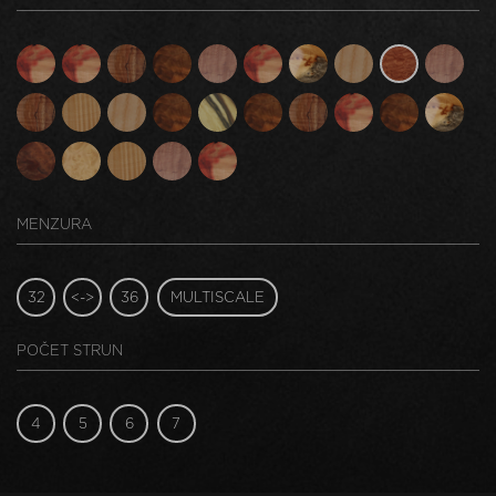
MENZURA
32
<->
36
MULTISCALE
POČET STRUN
4
5
6
7