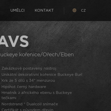
S
UMĚLCI
KONTAKT
CZ
AVS
uckeye kořenice/Ořech/Eben
Zakázkově postavený nástroj
Unikátní dekorativní kořenice Buckeye Burl
Krk ze 5 dílů s 34" menzurou
Hipshot černý hardware
Hmatník z afrického ebenu s Buckeye
tečkami
Nordstrand ® Dualcoil snímače
Certifikát s původem dřevin