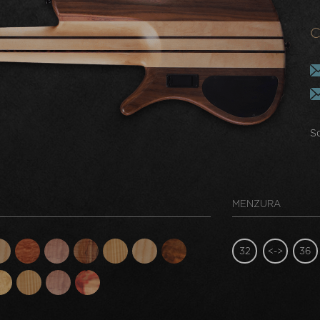
C
Sd
MENZURA
32
<->
36