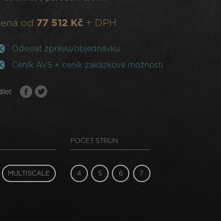
ena od
77 512 Kč
+ DPH
Odeslat zprávu/objednávku
Ceník AVS + ceník zakázkové možnosti
ílet
POČET STRUN
MULTISCALE
4
5
6
7